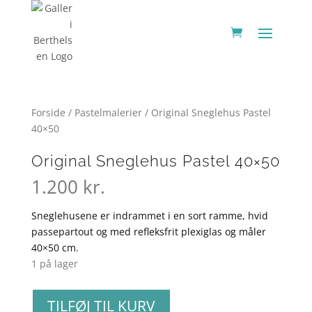
Forside
/
Pastelmalerier
/ Original Sneglehus Pastel
40×50
Original Sneglehus Pastel 40×50
1.200
kr.
Sneglehusene er indrammet i en sort ramme, hvid
passepartout og med refleksfrit plexiglas og måler
40×50 cm.
1 på lager
Original
TILFØJ TIL KURV
Sneglehus