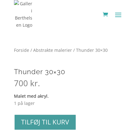
Forside
/
Abstrakte malerier
/ Thunder 30×30
Thunder 30×30
700
kr.
Malet med akryl.
1 på lager
Thunder
TILFØJ TIL KURV
30x30
antal