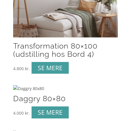
Transformation 80×100
(udstilling hos Bord 4)
SE MERE
4.800
kr.
Daggry 80×80
SE MERE
4.000
kr.