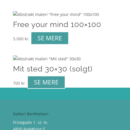
Free your mind 100×100
SE MERE
5.000
kr.
Mit sted 30×30 (solgt)
SE MERE
700
kr.
Galleri Berthelsen
Frisegade 1. st. tv.
4800 Nykøbing F.