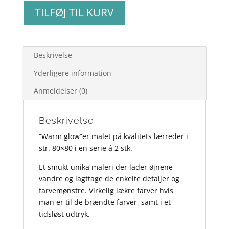
Warm
TILFØJ TIL KURV
glow
2x80x80
antal
Beskrivelse
Yderligere information
Anmeldelser (0)
Beskrivelse
“Warm glow”er malet på kvalitets lærreder i
str. 80×80 i en serie á 2 stk.
Et smukt unika maleri der lader øjnene
vandre og iagttage de enkelte detaljer og
farvemønstre. Virkelig lækre farver hvis
man er til de brændte farver, samt i et
tidsløst udtryk.